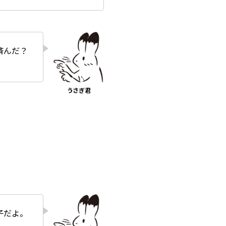
済んだ？
子だよ。