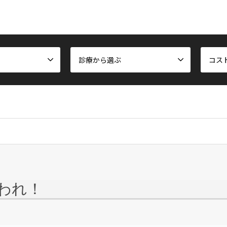
診療から選ぶ
コス
われ！