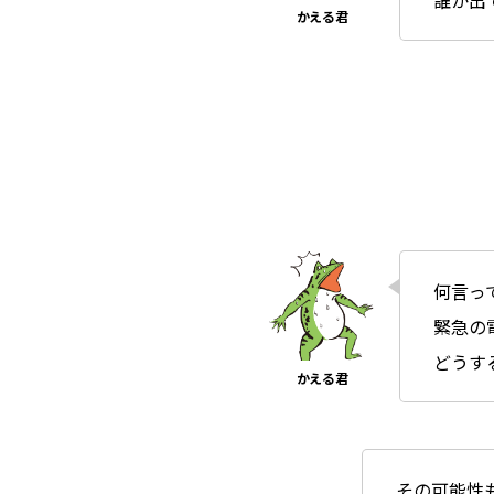
誰か出
何言っ
緊急の
どうす
その可能性