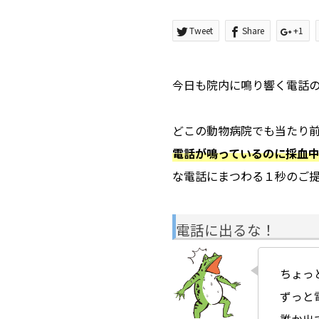
Tweet
Share
+1
今日も院内に鳴り響く電話
どこの動物病院でも当たり
電話が鳴っているのに採血
な電話にまつわる１秒のご
電話に出るな！
ちょっ
ずっと