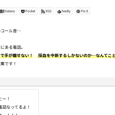
Hatena
Pocket
RSS
feedly
Pin it
のコール音…
前にある電話。
中で手が離せない！
採血を中断するしかないのか…なんてこ
提案です！
とー！
電話なってるよ！