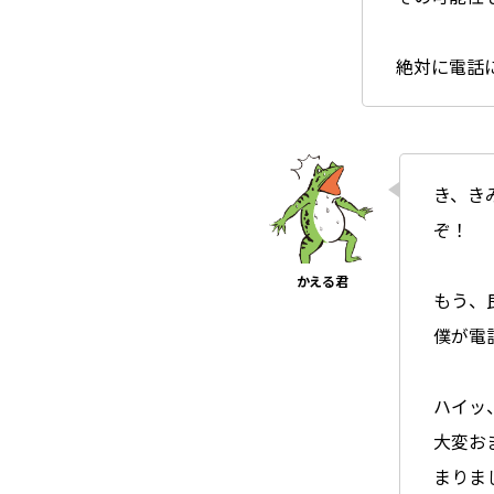
絶対に電話
き、き
ぞ！
もう、
僕が電
ハイッ
大変お
まりま