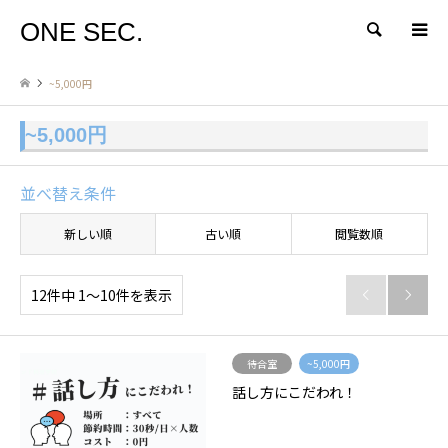
ONE SEC.
検索
~5,000円
~5,000円
並べ替え条件
新しい順
古い順
閲覧数順
12件中 1〜10件を表示


待合室
~5,000円
話し方にこだわれ！