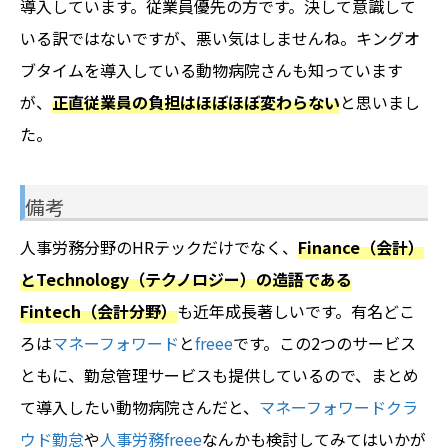
導入しています。従業員優先の方です。決して意識して
いる訳ではないですが、悪い気はしませんね。キングオ
ブタイムを導入している動物病院さんも知っています
が、
正直従業員の負担はほぼほぼ変わらない
と思いまし
た。
備考
人事労務分野のHRテックだけでなく、
Finance（会計）
とTechnology（テクノロジー）の造語である
Fintech（会計分野）
も近年成長著しいです。有名どこ
ろは
マネーフォワード
と
freee
です。この2つのサービス
ともに、勤怠管理サービスも提供しているので、まとめ
て導入したい動物病院さんだと、
マネーフォワードクラ
ウド勤怠
や
人事労務freee
なんかも検討してみてはいかが